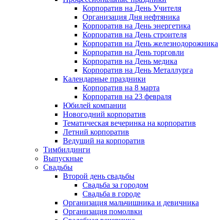
Корпоратив на День Учителя
Организация Дня нефтяника
Корпоратив на День энергетика
Корпоратив на День строителя
Корпоратив на День железнодорожника
Корпоратив на День торговли
Корпоратив на День медика
Корпоратив на День Металлурга
Календарные праздники
Корпоратив на 8 марта
Корпоратив на 23 февраля
Юбилей компании
Новогодний корпоратив
Тематическая вечеринка на корпоратив
Летний корпоратив
Ведущий на корпоратив
Тимбилдинги
Выпускные
Свадьбы
Второй день свадьбы
Свадьба за городом
Свадьба в городе
Организация мальчишника и девичника
Организация помолвки