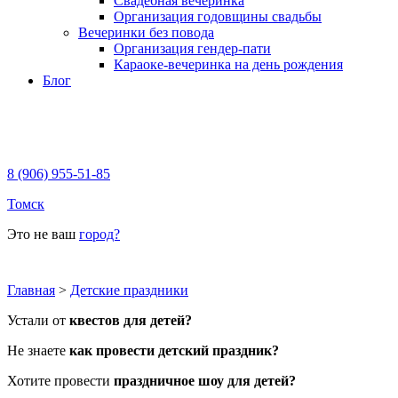
Свадебная вечеринка
Организация годовщины свадьбы
Вечеринки без повода
Организация гендер-пати
Караоке-вечеринка на день рождения
Блог
8 (906) 955-51-85
Томск
Это не ваш
город?
Главная
>
Детские праздники
Устали от
квестов для детей?
Не знаете
как провести детский праздник?
Хотите провести
праздничное шоу для детей?