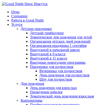
Цена
Сценарии
Работа в Good Night
Услуги
Детские праздники
Детский тимбилдинг
Тематические дни рождения для детей
Организация детских дней рождений
Организация праздника 1 сентября
Выпускной в начальной школе
Выпускной в 9 классе
Выпускной в 11 классе
Выездные новогодние программы
Праздники для подростков
Вечеринка для подростков
День рождения для подростков
Шоу для подростков
Дни рождения
День рождения для взрослых
Проведение юбилея
Тематический день рождения взрослым
Корпоративы
Профессиональные праздники