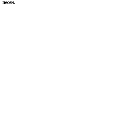
песен
.