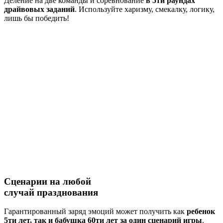
Деление на две команды и соревнование
в 5ти раундах
драйвовых заданий
. Используйте харизму, смекалку, логику,
лишь бы победить!
Сценарии на
любой
случай
празднования
Гарантированный заряд эмоций может получить как
ребенок
5ти лет, так и бабушка 60ти лет за один сценарий игры
.